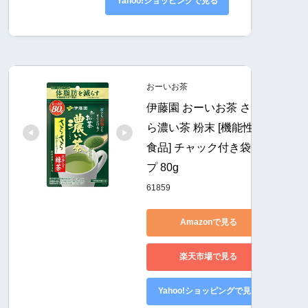
Yahoo!ショッピングで見る
おーいお茶
伊藤園 おーいお茶 さらさ
ら濃い茶 粉末 [機能性表示
食品] チャック付き袋タイ
プ 80g
61859
Amazonで見る
楽天市場で見る
Yahoo!ショッピングで見る