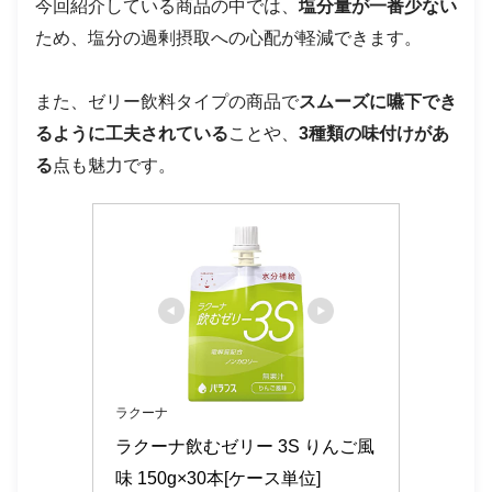
今回紹介している商品の中では、
塩分量が一番少ない
ため、塩分の過剰摂取への心配が軽減できます。
また、ゼリー飲料タイプの商品で
スムーズに嚥下でき
るように工夫されている
ことや、
3種類の味付けがあ
る
点も魅力です。
ラクーナ
ラクーナ飲むゼリー 3S りんご風
味 150g×30本[ケース単位]