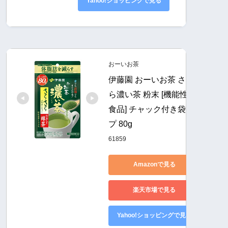
Yahoo!ショッピングで見る
おーいお茶
伊藤園 おーいお茶 さらさ
ら濃い茶 粉末 [機能性表示
食品] チャック付き袋タイ
プ 80g
61859
Amazonで見る
楽天市場で見る
Yahoo!ショッピングで見る