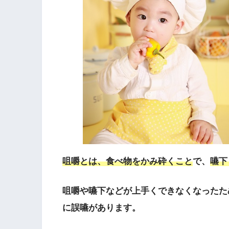
咀嚼とは、食べ物をかみ砕くこと
で、
嚥下
咀嚼や嚥下などが上手くできなくなったた
に誤嚥があります。