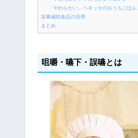
「やわらかい」ベネッセのおうちごはん
栄養補助食品の活用
まとめ
咀嚼・嚥下・誤嚥とは