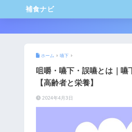
補食ナビ
ホーム
嚥下
咀嚼・嚥下・誤嚥とは｜嚥
【高齢者と栄養】
2024年4月3日