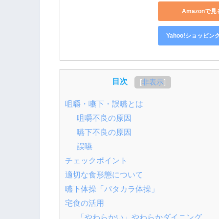
Amazonで見
Yahoo!ショッピン
目次
[
非表示
]
咀嚼・嚥下・誤嚥とは
咀嚼不良の原因
嚥下不良の原因
誤嚥
チェックポイント
適切な食形態について
嚥下体操「パタカラ体操」
宅食の活用
「やわらかい」やわらかダイニング