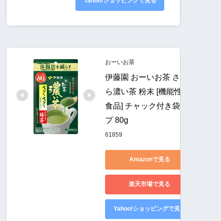
Yahoo!ショッピングで見る
おーいお茶
伊藤園 おーいお茶 さらさ
ら濃い茶 粉末 [機能性表示
食品] チャック付き袋タイ
プ 80g
61859
Amazonで見る
楽天市場で見る
Yahoo!ショッピングで見る