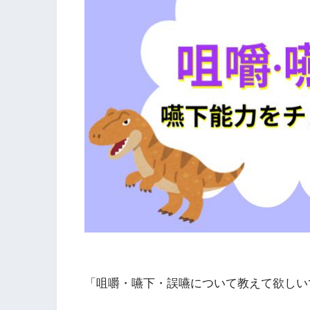
「咀嚼・嚥下・誤嚥について教えて欲しい