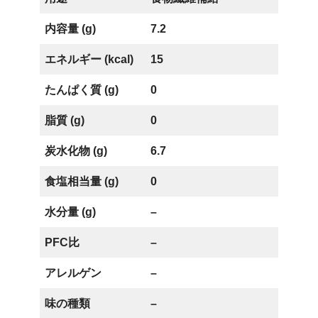
内容量 (g)
7.2
エネルギー (kcal)
15
たんぱく質 (g)
0
脂質 (g)
0
炭水化物 (g)
6.7
食塩相当量 (g)
0
水分量 (g)
–
PFC比
–
アレルゲン
–
味の種類
–