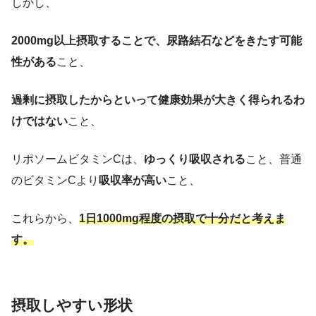
しかし、
2000mg以上摂取することで、尿路結石などをきたす可能
性がある
こと、
過剰に摂取したからといって健康効果が大きく得られるわ
けではない
こと、
リポソームビタミンCは、
ゆっくり吸収される
こと、普通
のビタミンCより
吸収率が高い
こと、
これらから、
1日1000mg程度の摂取で十分
だ
と考えま
す。
摂取しやすい形状